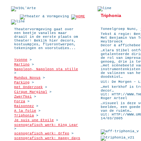
Triphonia
Toneelgroep Nunc, 
Theatervormgeving gaat over
een beetje vanalles maar
Tekst & regie: Ben
draait in de eerste plaats om
Met Benjamin Van T
theater! Bekijk hier decors,
Heylbroeck
kostuumpjes, flyerontwerpen,
Decor & affichebee
tekeningen en voorstudies...
…Klara Stibel ontf
getalenteerde diri
de rol van impresa
Yvonne
>
genoeg, drie is te
Martino
>
…Het scènebeeld va
Napoleon, Napoleon sta stille
instrumentenkisten
>
de valiezen van he
doodskist…
Mundus Novus
>
Uit: De Morgen – L
Parking
>
…Het kerkhof is tr
Het Onderzoek
>
decor…
Cirque Marginal
>
Uit: HTTP://WWW.TH
Zwerfkei
>
Roger Arteel
Forza
>
…Visueel is deze v
Raisonnez
>
beelden, een goede
A la folie
>
van de ruimte…
Uit: HTTP://WWW.UR
Triphonia
>
14/03/2005
Je suis une Etoile
>
scenografisch werk: King Lear
>
scenografisch werk: Orfeo
>
scenografisch werk: Happy days